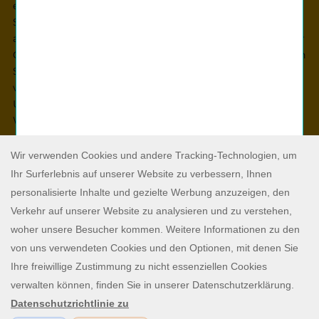
einer Vielzahl von Online Spielen - von klassischen
Slingo Spielen wie Slingo Rainbow Riches bis hin zu
außergewöhnlichen Spielautomaten.Werden Sie Teil der
Community und hoffen Sie auf Ihren Gewinn! Profitieren
Sie von unseren Cash-Belohnungen, Bonusspielen und
vielen weiteren Sonderaktionen. Alles in einer sicheren
Umgebung, in der Sie immer an erster Stelle kommen.
Worauf warten Sie also? Los gehts bei Slingo!
Brauchen Sie Hilfe? Kontaktieren Sie uns jederzeit über
contact@slingo.com