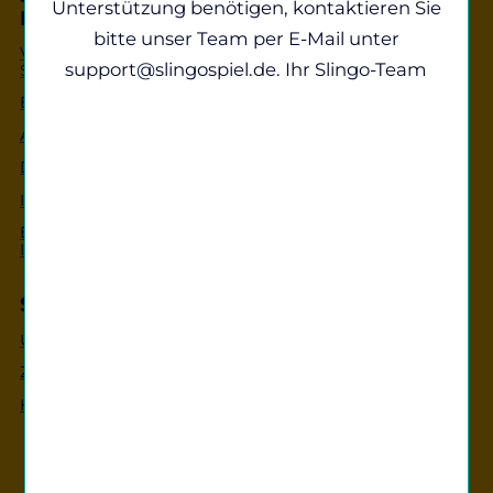
Unterstützung benötigen, kontaktieren Sie
Privatsphäre
bitte unser Team per E-Mail unter
Verantwortungsvolles
support@slingospiel.de. Ihr Slingo-Team
Spielen
Bonuspolitik
AGB
Datenschutzrichtlinie
Impressum
Erklärung zur
Informationssicherheit
Slingo
Über uns
Aktionen
Zahlungsoptionen
Werbepartner
Hilfe
Kontakt