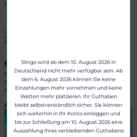
gewinnen!
SPIELEN WIR!
Einmal pro Samstag mit erfolgreicher Einzahlung verfügbar.
Der Gewinn-Twister vergibt einen zufälligen Preis: Freispiele,
Bonus oder Bargeld.
Es gelten die Bonusbedingungen.
Slingo wird ab dem 10. August 2026 in
Spielhallen-Features bei Slingo
Deutschland nicht mehr verfügbar sein. Ab
Neben unseren Sonderangeboten für Slingo-
dem 6. August 2026 können Sie keine
Spieler bieten wir auch zahlreiche Spielhallen-
Einzahlungen mehr vornehmen und keine
Features.
Wetten mehr platzieren. Ihr Guthaben
Angebote des Tages
bleibt selbstverständlich sicher. Sie können
sich weiterhin in Ihr Konto einloggen und
bis zur Schließung am 10. August 2026 eine
Auszahlung Ihres verbleibenden Guthabens