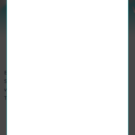
Regelmäßig
Erhalte einen ermäßigten Preis für verschiedene
Spiele mit unseren Sparpaketen für Drehs –
weitere Infos findest du in den Angeboten des
Tages!
SPIELEN WIR!