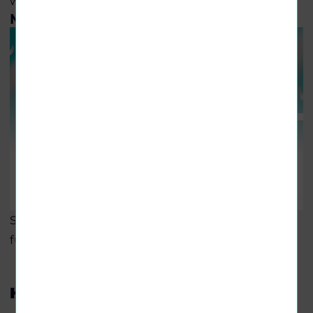
welche nicht)!
Meine Stufen
Spiele deine Lieblingstitel und schalte neue Stufen
für Belohnungen und Boni frei!
Häufig gestellte Fragen