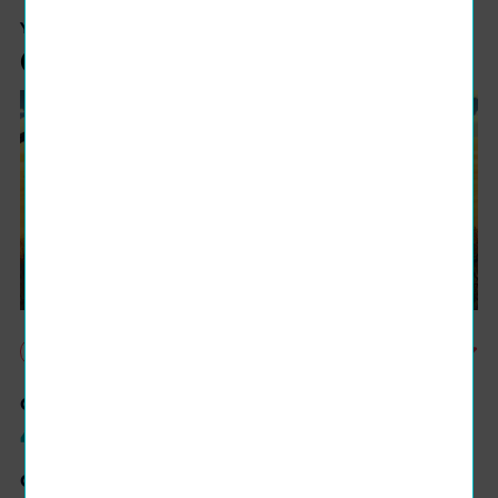
Yggdrasil
Of Sabers and Monsters
4,4
Im Trend
Gewinnlinien
Min-Max Einsatz
4.096
0,20 €
-
1 €
Größter Gewinn
Walzen