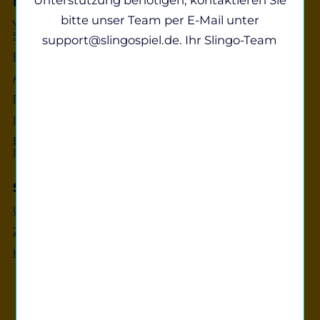
Unterstützung benötigen, kontaktieren Sie
Privatsphäre
bitte unser Team per E-Mail unter
Verantwortungsvolles
Spielen
support@slingospiel.de. Ihr Slingo-Team
Bonuspolitik
AGB
Datenschutzrichtlinie
Impressum
Erklärung zur
Informationssicherheit
Slingo
Über uns
Aktionen
Zahlungsoptionen
Werbepartner
Hilfe
Kontakt