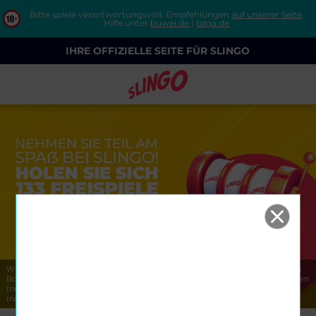
IHRE OFFIZIELLE SEITE FÜR SLINGO
Wird bei 1. Einzahlung (min €10) automatisch gutgeschrieben. Spiel: Big Bass
Bonanza, Spielwert: €0.1. Umsatzbedingung: 60x Gewinnbetrag aus Freispielen
(nur Slots). Max. Einsatz: 10% (min €0.1) des Gewinnbetrags oder €5
(niedrigerer Betrag gilt).
Es gelten die Bonusbedingungen.