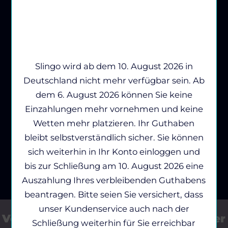
Candelas de los Muertos
Money Train
Señor Muerte
Slingo wird ab dem 10. August 2026 in
Deutschland nicht mehr verfügbar sein. Ab
dem 6. August 2026 können Sie keine
Einzahlungen mehr vornehmen und keine
Wetten mehr platzieren. Ihr Guthaben
bleibt selbstverständlich sicher. Sie können
sich weiterhin in Ihr Konto einloggen und
bis zur Schließung am 10. August 2026 eine
Lucky Pot
Jack and the Mystery
Monsters
Auszahlung Ihres verbleibenden Guthabens
beantragen. Bitte seien Sie versichert, dass
unser Kundenservice auch nach der
Vertrauenswürdige Zahlungsanbieter
Schließung weiterhin für Sie erreichbar