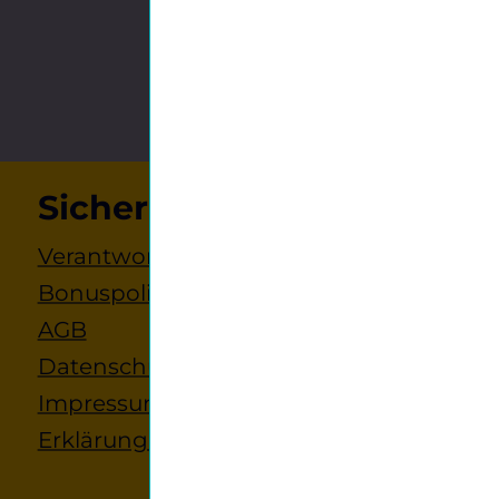
Vert
Sicherheit & Privatsphäre
Verantwortungsvolles Spielen
Bonuspolitik
AGB
Datenschutzrichtlinie
Impressum
Erklärung zur Informationssicherheit