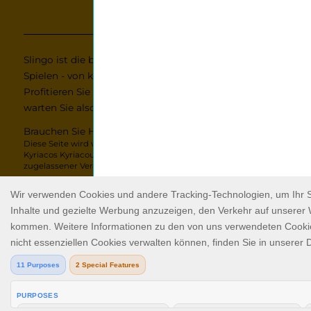
Slingo ist die beste Adresse für ein unterhaltsames, aufrege
Spielen - von klassischen Slingo Spielen wie Slingo Rainbo
Profitieren Sie von unseren Cash-Belohnungen, Bonusspielen
warten Sie also? Los gehts bei Slingo!
Brauchen Sie Hilfe? Kontaktieren Sie uns jederzeit über
cont