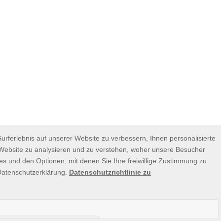
ndes und einzigartiges Spielerlebnis, welches Sie von überall aus
w Riches bis hin zu außergewöhnlichen Spielautomaten.Werden Si
 und vielen weiteren Sonderaktionen. Alles in einer sicheren Um
act@slingo.com
V: 2.30.1 All rights reserved. January 2026