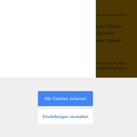
 genießen können. Wählen Sie aus einer Vielzahl von Online
e Teil der Community und hoffen Sie auf Ihren Gewinn!
gebung, in der Sie immer an erster Stelle kommen. Worauf