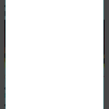
GreenTube
Forever Hot
4,3
Im Trend
Gewinnlinien
Min-Max Einsatz
5
0,20 €
-
1 €
Größter Gewinn
Walzen