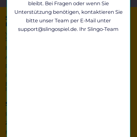
bleibt. Bei Fragen oder wenn Sie
Unterstützung benötigen, kontaktieren Sie
Sicherheit &
bitte unser Team per E-Mail unter
Privatsphäre
support@slingospiel.de. Ihr Slingo-Team
Verantwortungsvolles
Spielen
Bonuspolitik
AGB
Datenschutzrichtlinie
Impressum
Erklärung zur
Informationssicherheit
Slingo
Über uns
Aktionen
Zahlungsoptionen
Werbepartner
Hilfe
Kontakt