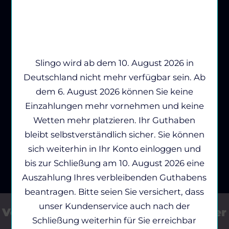
Ray of Thebes
Ring the Wild Bell XL - Bonus
Spin
Slingo wird ab dem 10. August 2026 in
Deutschland nicht mehr verfügbar sein. Ab
dem 6. August 2026 können Sie keine
Einzahlungen mehr vornehmen und keine
Wetten mehr platzieren. Ihr Guthaben
bleibt selbstverständlich sicher. Sie können
sich weiterhin in Ihr Konto einloggen und
bis zur Schließung am 10. August 2026 eine
Drunken Sailor
5 Line Hold & Spin
Auszahlung Ihres verbleibenden Guthabens
beantragen. Bitte seien Sie versichert, dass
unser Kundenservice auch nach der
Vertrauenswürdige Zahlungsanbieter
Schließung weiterhin für Sie erreichbar