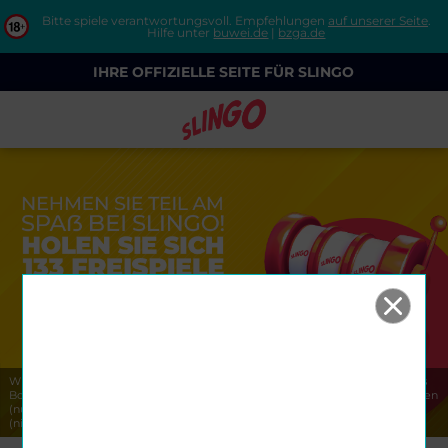
IHRE OFFIZIELLE SEITE FÜR SLINGO
Wird bei 1. Einzahlung (min €10) automatisch gutgeschrieben. Spiel: Big Bass
Bonanza, Spielwert: €0.1. Umsatzbedingung: 60x Gewinnbetrag aus Freispielen
(nur Slots). Max. Einsatz: 10% (min €0.1) des Gewinnbetrags oder €5
(niedrigerer Betrag gilt).
Es gelten die Bonusbedingungen.