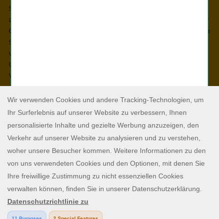
Slingo Spielen wie Slingo Rainbow Riches bis hin zu
außergewöhnlichen Spielautomaten.Werden Sie Teil der
Community und hoffen Sie auf Ihren Gewinn! Profitieren
Sie von unseren Cash-Belohnungen, Bonusspielen und
vielen weiteren Sonderaktionen. Alles in einer sicheren
Umgebung, in der Sie immer an erster Stelle kommen.
Worauf warten Sie also? Los gehts bei Slingo!
Brauchen Sie Hilfe? Kontaktieren Sie uns jederzeit über
contact@slingo.com