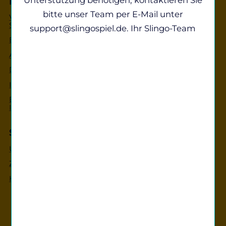
Unterstützung benötigen, kontaktieren Sie
Privatsphäre
bitte unser Team per E-Mail unter
Verantwortungsvolles
Spielen
support@slingospiel.de. Ihr Slingo-Team
Bonuspolitik
AGB
Datenschutzrichtlinie
Impressum
Erklärung zur
Informationssicherheit
Slingo
Über uns
Aktionen
Zahlungsoptionen
Werbepartner
Hilfe
Kontakt