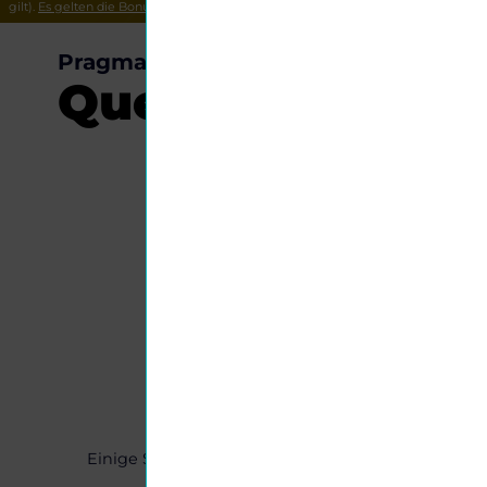
gilt).
Es gelten die Bonusbedingungen.
Pragmatic
Queenie
Einige Spiele werden aufgrund behördlicher Anfo