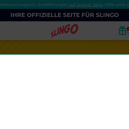
IHRE OFFIZIELLE SEITE FÜR SLINGO
nanza, Spielwert: €0.1. Umsatzbedingung: 60x Gewinnbetrag aus Freispielen (nur Slo