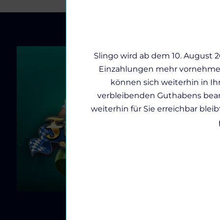
Slingo wird ab dem 10. August 
Einzahlungen mehr vornehmen u
können sich weiterhin in I
verbleibenden Guthabens beant
weiterhin für Sie erreichbar ble
Freibier!