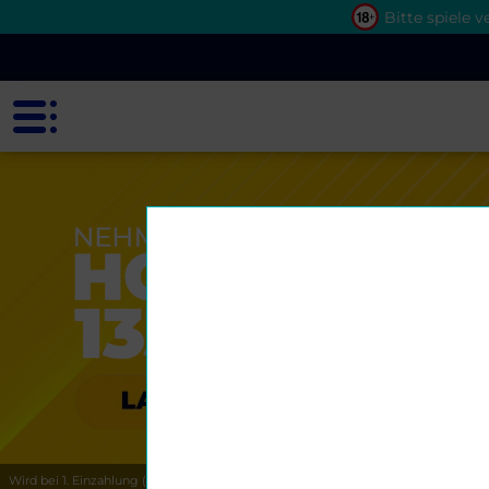
Wird bei 1. Einzahlung (min €10) automatisch gutgeschrieben. Spiel: Big Bass Bo