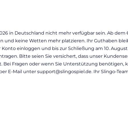
Recommended Games
2026 in Deutschland nicht mehr verfügbar sein. Ab dem 
nd keine Wetten mehr platzieren. Ihr Guthaben bleibt 
hr Konto einloggen und bis zur Schließung am 10. August
ragen. Bitte seien Sie versichert, dass unser Kundense
ibt. Bei Fragen oder wenn Sie Unterstützung benötigen, 
per E-Mail unter support@slingospiel.de. Ihr Slingo-Tea
Frooty Temptation
Floating Dragon Drago
Festival