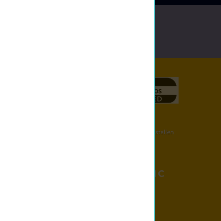
ieter