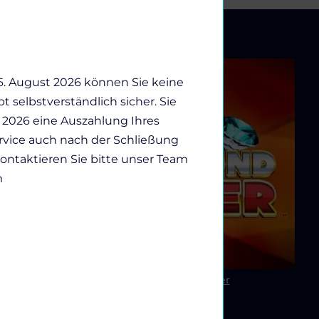
6. August 2026 können Sie keine
selbstverständlich sicher. Sie
 2026 eine Auszahlung Ihres
rvice auch nach der Schließung
kontaktieren Sie bitte unser Team
m
n Boat
Diamond Fever