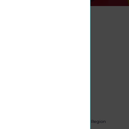
Min-Max Einsatz
0,20 €
-
1 €
Walzen
6
Spielthema
2d/3d,
Adventure
öglicherweise entfernt oder sind in Ihrer Region