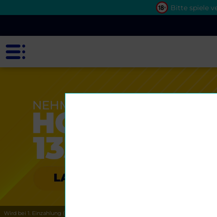
Wird bei 1. Einzahlung (min €10) automatisch gutgeschrieben. Spiel: Big Bass Bo