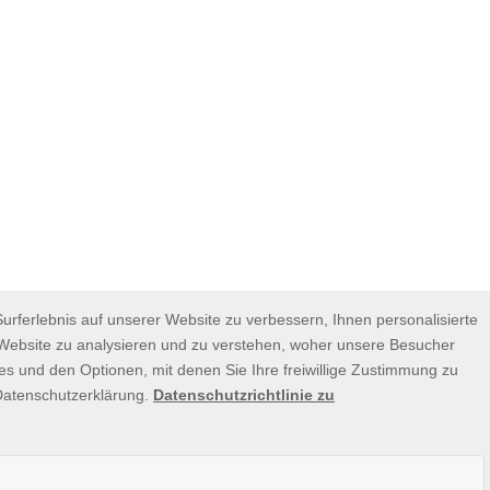
ndes und einzigartiges Spielerlebnis, welches Sie von überall aus
w Riches bis hin zu außergewöhnlichen Spielautomaten.Werden Si
 und vielen weiteren Sonderaktionen. Alles in einer sicheren Um
act@slingo.com