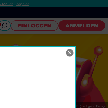
EINLOGGEN
ANMELDEN
ts). Max. Einsatz: 10% (min €0.1) des Gewinnbetrags oder €5 (niedrigerer Betrag