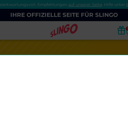
IHRE OFFIZIELLE SEITE FÜR SLINGO
nanza, Spielwert: €0.1. Umsatzbedingung: 60x Gewinnbetrag aus Freispielen (nur Slo