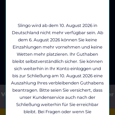
Bounty Gold
Raging Rex 2
Slingo wird ab dem 10. August 2026 in
Deutschland nicht mehr verfügbar sein. Ab
dem 6. August 2026 können Sie keine
Einzahlungen mehr vornehmen und keine
Wetten mehr platzieren. Ihr Guthaben
bleibt selbstverständlich sicher. Sie können
sich weiterhin in Ihr Konto einloggen und
Triple Spin to Win
Holiday Season
bis zur Schließung am 10. August 2026 eine
Auszahlung Ihres verbleibenden Guthabens
beantragen. Bitte seien Sie versichert, dass
Vertrauenswürdige Zahlungsanbieter
unser Kundenservice auch nach der
Schließung weiterhin für Sie erreichbar
bleibt. Bei Fragen oder wenn Sie