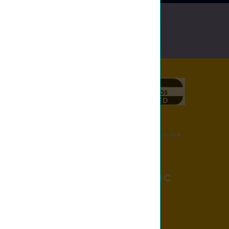
ieter