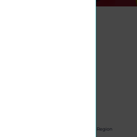
Min-Max Einsatz
0,20 €
-
1 €
Walzen
6
Spielthema
Animals, Wild
life
öglicherweise entfernt oder sind in Ihrer Region