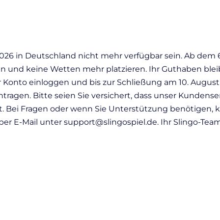
Recommended Games
2026 in Deutschland nicht mehr verfügbar sein. Ab dem 
nd keine Wetten mehr platzieren. Ihr Guthaben bleibt 
hr Konto einloggen und bis zur Schließung am 10. August
ragen. Bitte seien Sie versichert, dass unser Kundense
ibt. Bei Fragen oder wenn Sie Unterstützung benötigen, 
per E-Mail unter support@slingospiel.de. Ihr Slingo-Tea
Take 5 RHFP
Indi