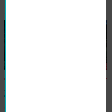
Pragmatic
Club Tropicana
4,0
Im Trend
Gewinnlinien
Min-Max Einsatz
12
0,12 €
-
1 €
Größter Gewinn
Walzen