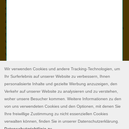
Sie von überall aus genießen können. Wählen Sie aus
einer Vielzahl von Online Spielen - von klassischen
Slingo Spielen wie Slingo Rainbow Riches bis hin zu
außergewöhnlichen Spielautomaten.Werden Sie Teil der
Community und hoffen Sie auf Ihren Gewinn! Profitieren
Sie von unseren Cash-Belohnungen, Bonusspielen und
vielen weiteren Sonderaktionen. Alles in einer sicheren
Umgebung, in der Sie immer an erster Stelle kommen.
Worauf warten Sie also? Los gehts bei Slingo!
Brauchen Sie Hilfe? Kontaktieren Sie uns jederzeit über
contact@slingo.com