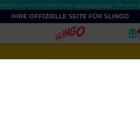
IHRE OFFIZIELLE SEITE FÜR SLINGO
nanza, Spielwert: €0.1. Umsatzbedingung: 60x Gewinnbetrag aus Freispielen (nur Slo