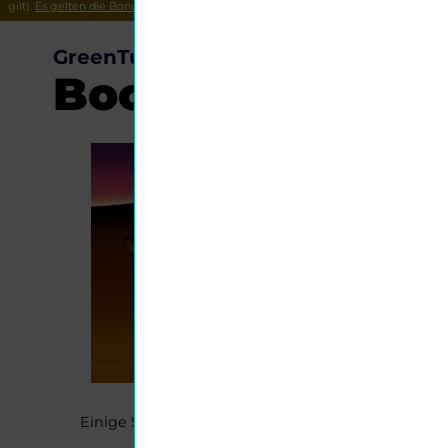
gilt).
Es gelten die Bonusbedingungen.
GreenTube
Book of Ra
Einige Spiele werden aufgrund behördlicher Anfo