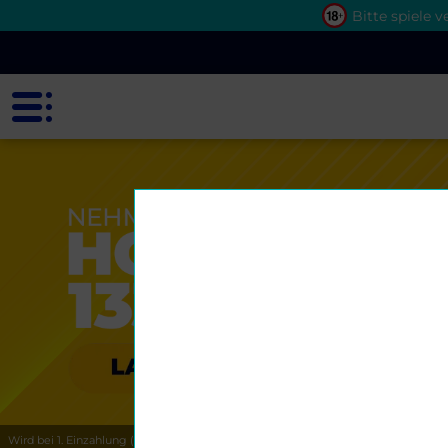
Wird bei 1. Einzahlung (min €10) automatisch gutgeschrieben. Spiel: Big Bass Bo